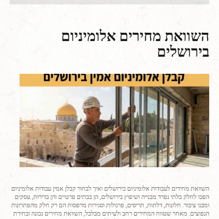
השוואת מחירים אלומיניום
בירושלים
השוואת מחירים לעבודות אלומיניום בירושלים ואיך לבחור קבלן אמין עבודות אלומיניום
הפכו לחלק בלתי נפרד מבנייה ושיפוץ בירושלים, הן בבתים פרטיים והן בדירות, עסקים
ומבני ציבור. חלונות, דלתות, תריסים, פרגולות וסגירות מרפסות הם רק חלק מהפתרונות
הנפוצים. מאחר שטווח המחירים רחב ולעיתים מבלבל, השוואת מחירים נכונה ובחירת