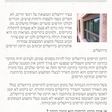
בעיר ירושלים הנמצאת על רכסי הרים, לא
חסרים גשמי זלעפות ורוחות פרצים, וזכורים
לכולנו חורפים סוערים ואפילו מושלגים. מזג
אוויר כזה גורם לא פעם ולא פעמים לתקלות
בתריסים , ולנזקים בתריסים. מציאות כזו היא
מציאות רגילה בירושלים ולכן יש שם צורך
קבוע בבעלי מקצוע המבצעים עבודות
אלומיניום בירושלים ובינהם גם תיקון תריסים
בירושלים.
תיקון תריסים בירושלים יכול להיות מסוגים שונים, לעתים יהיה מדובר
בתיקון תריסים חשמליים שנפגעו ויש צורך לתקן את המנגנון שלהם,
ולעתים יהיה מדובר בתיקון תריסי הזזה או תריסי שלבים, בכל מקרה
תיקון תריסים הוא תחום השייך לבעלי המקצוע העוסקים בהתקנת
תריסים ובתיקון תריסים.
בשל התדירות הגבוהה של נזקים הנגרמים לתריסים בירושלים בגלל
מזג האוויר הסוער השורר בירושלים בימות החורף, יש ביקוש לא קטן
לאנשי מקצוע העוסקים בהתקנה ו/או תיקון של תריסים בירושלים,
ואכן אם תשוטטו באינטרנט תמצאו לא מעט בעלי מקצוע העוסקים
בהתקנה ותיקון תריסים בירושלים וסביבותיה..
אז איזה מתקן תריסים הוא הטוב ביותר ?