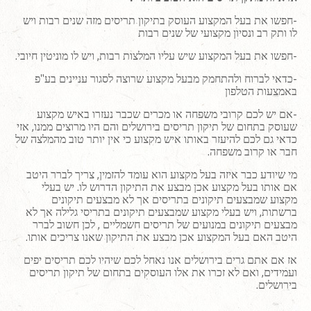
-חפשו את בעל המקצוע העוסק בתיקון תריסים מזה שנים רבות ויש
לו ותק רב ונסיון מקצועי של שנים רבות
-חפשו את בעל המקצוע שיש עליו המלצות רבות, ויש לו מוניטין חיובי.
-כדאי לברוח ולהתחמק מבעל מקצוע שרוצה לסגור עניינים בע"פ
באמצעות הטלפון
-אם יש לכם קרובי משפחה או מכרים שכבר נעזרו באיש מקצוע
שעוסק בתחום של תיקון תריסים בירושלים והם היו מרוצים ממנו, אזי
כדאי גם לכם להיעזר באותו איש מקצוע כי אין יותר טוב מהמלצה של
חבר או קרוב משפחה.
מי שיודע כבר איזה בעל מקצוע הוא עומד להזמין, צריך לברר היטב
אם אותו בעל מקצוע אכן מבצע את התיקון הדרוש לו. יש בעלי
מקצוע שמבצעים תיקונים בתריסים אך לא מבצעים תיקונים
ברשתות, ויש בעלי מקצוע שמבצעים תיקונים בתריסי גלילה אך לא
מבצעים תיקונים במנועים של תריסים חשמליים , לכן חשוב לברר
היטב האם בעל המקצוע אכן מבצע את התיקון שאנו צריכים אותו.
אז אם אתם גרים בירושלים אנו נאחל לכם שיהיו לכם תריסים יפים
ועמידים, ואם לא זכרו את אלו העוסקים בתחום של תיקון תריסים
בירושלים.